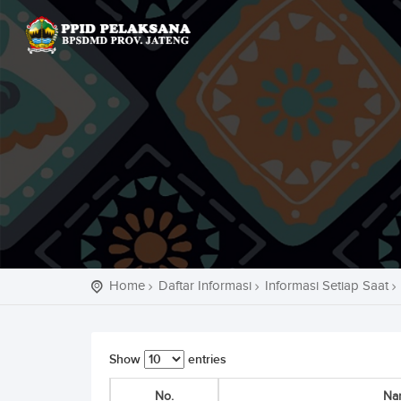
Home
Daftar Informasi
Informasi Setiap Saat
Show
entries
No.
Na