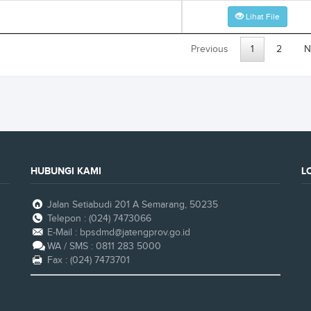
Lihat File
Previous
1
2
N
HUBUNGI KAMI
L
Jalan Setiabudi 201 A Semarang, 50235
Telepon : (024) 7473066
E-Mail : bpsdmd@jatengprov.go.id
WA / SMS : 0811 283 5000
Fax : (024) 7473701