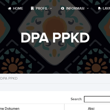
HOME
PROFIL
INFORMASI
LAY
DPA PPKD
DPA PPKD
Search:
ma Dokumen
Aksi